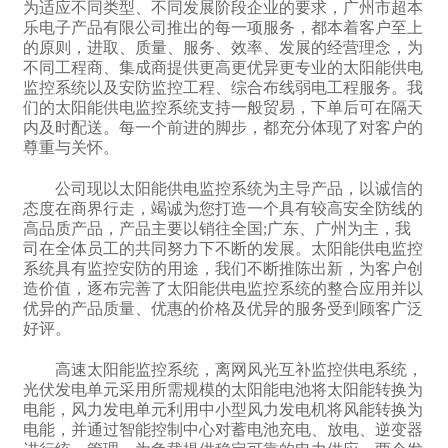
为适应不同类型、不同发展阶段企业的要求，广州市超本
乐电子产品有限公司推出的每一项服务，都本着客户至上
的原则，进取、质量、服务、效率、发展的经营理念，为
不同工程商、集成商提供更高更优异更专业的太阳能供电
监控系统以及安防监控工程、综合布线弱电工程服务。我
们的太阳能供电监控系统支持一般贸易，下单后可在隔天
内及时配送。每一个前进的脚步，都充分体现了对客户的
尊重与关怀。
公司现以太阳能供电监控系统为主导产品，以诚信的
态度在商界行走，竭诚为您打造一个具有较高安全防线的
高品质产品，产品主要以销往全国;广东、广州为主，我
司在全体员工的共同努力下不断的发展。太阳能供电监控
系统具有监控安防的用途，我们不断推陈出新，为客户创
造价值，逐布完善了太阳能供电监控系统的整合应用并以
优异的产品质量、优惠的价格及优异的服务受到顾客广泛
好评。
高速太阳能监控系统，离网风光互补监控供电系统，
光伏发电单元采用所需规模的太阳能电池将太阳能转换为
电能，风力发电单元利用中小型风力发电机将风能转换为
电能，并通过智能控制中心对蓄电池充电、放电、逆变器