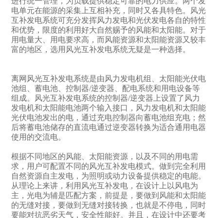
进行统一管理，为负载提供稳定可靠的电力供应。两个发
电单元在能源的采集上互相补充，同时又各具特色。风光
互补发电系统可充分发挥风力发电和光伏发电各自的特性
和优势，限度的利用好大自然赐予的风能和太阳能。对于
用电量大、用电要求高，而风能资源和太阳能资源又较丰
富的地区，选用风光互补发电系统无疑是一种选择。
离网风光互补发电系统是由风力发电机组、太阳能光伏电
池组、蓄电池、控制器/逆变器、配电系统和用电设备等
组成。风光互补发电系统的控制器/逆变器上设置了风力
发电机和太阳能电池两个输入接口，风力发电机和太阳能
光伏电池发出的电，通过充电控制器向蓄电池组充电；然
后将蓄电池储存的直流电通过逆变器转换为适合通用电器
使用的交流电。
根据不同地区的风能、太阳能资源，以及不同的用电需
求，用户可配置不同的风光互补发电模式。做到完全利用
自然资源自主发电，为照明或动力设备提供稳定的电能。
从理论上来讲，利用风光互补发电，在设计上以风电为
主，光电为辅是匹配方案，前提是，要做到风能和太阳能
的无缝对接，要做到无缝对接转换，也就是不停电，同时
要能对抗恶劣天气，安全性能好。并且，在设计中还要考