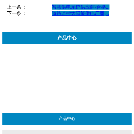
上一条 ：
智慧供电系统供应商-合格...
下一条 ：
道路监控太阳能供电厂商|...
产品中心
实力展现
智慧控制系列
物联网系列
太阳能供电充电板系列
安防监控弱电供电系列
产品中心