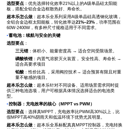
21%
A
选型要点
：优先选择转化效率
以上的
级单晶硅太阳能
板，搭配全铝合金边框散热好、寿命长。
A
超本乐怎么做
：超本乐全系列采用
级单晶硅高透钢化玻璃，
21%–23%
全铝合金边框太阳能板，转化效率达
，功率范围在
60W-2400W
，有多种尺寸规格适用于不同需求。
•
蓄电池：续航与安全的关键
选型要点
：
→
三元锂
：体积小、能量密度高
适合空间受限场景。
→
磷酸铁锂
：内置气溶胶灭火装置，
安全性高、寿命长
适合高要求项目
→
铅酸
：性价比高
，采用阀控技术
适合预算有限且对重
量不敏感的项目。
超本乐怎么做
：超本乐针对不同设备、适用场景需求同时提
供三种电池选项，用户可根据具体情况选择适合的电池类
型。
•
MPPT vs PWM
控制器：充电效率的核心（
）
MPPT
PWM
30%
选型要点
：选择真
，充电效率比
高
以上，比
MPPT
40%
假
高
阴雨天和低温环境下优势尤其明显。
MPPT
超本乐怎么做
：超本乐全系标配真真
控制器，充电转换