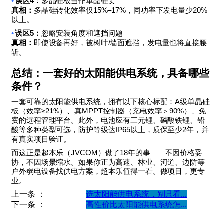
•
4
误区
：
多晶硅板当作单晶硅卖
15%–17%
20%
真相：
多晶硅转化效率仅
，同功率下发电量少
以上。
•
5
误区
：
忽略安装角度和遮挡问题
/
真相：
即使设备再好，被树叶
墙面遮挡，发电量也将直接腰
斩。
总结：一套好的太阳能供电系统，具备哪些
条件？
A
一套可靠的太阳能供电系统，拥有以下核心标配：
级单晶硅
≥21%
MPPT
90%
板（效率
）、真
控制器（充电效率＞
）、免
费的远程管理平台。此外，电池应有三元锂、磷酸铁锂、铅
IP65
2
酸等多种类型可选，防护等级达
以上，质保至少
年，并
有真实项目验证。
JVCOM
18
——
而这正是超本乐（
）做了
年的事
不因价格妥
协，不因场景缩水。如果你正为高速、林业、河道、边防等
户外弱电设备找供电方案，超本乐值得一看。做项目，更专
业。
上一条 ：
选太阳能供电系统，别只看...
下一条 ：
高性价比太阳能供电系统怎...