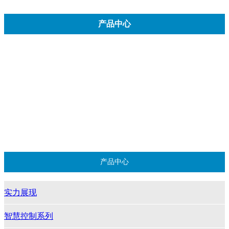
产品中心
实力展现
智慧控制系列
物联网系列
太阳能供电充电板系列
安防监控弱电供电系列
产品中心
实力展现
智慧控制系列