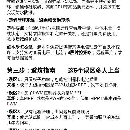
90%–95%
99.9%
效率达
，追踪效率＞
。内部采用铁硅铝磁
CPU
环、铜镀锡硅胶线、高频
等高品质元器件，并灌胶工艺
实现防水防潮。
•
远程管理系统：避免频繁跑现场
/
选型要点
：能通过手机
电脑远程查看发电量、电池电量、负
载状态；支持故障报警和定时开关机，还是能够免费使用。
减少后续维护成本。
超本乐怎么做
：超本乐免费提供智慧供电管理云平台及小程
6
序，支持实时查看电压、电流；
段时控策略；
远程重启；故
障自动报警等。
第三步：避坑指南
——
这
5
个误区多人上当
•
1
误区
：
只看板子功率，忽略控制器和电池质量
PWM
MPPT
真相：
板子大但控制器是
或假
，效率依旧打折。
•
2
PWM
MPPT
误区
：
买了
控制器以为是
MPPT
PWM
2–3
“MPPT”
真相：
真
成本是
的
倍，低价
基本都是
PWM
。
•
3
误区
：
没有远程管理，出问题只能跑现场
真相：
偏远站点跑一次成本几百上千，一套带物联网的系统
几年内回本。