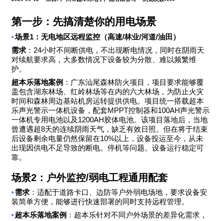
第一步：先搞清楚你的用电场景
•
1
/
/
/
场景
：无电地区远程监控（高速
林业
河道
油田）
24
需求
：
小时不间断供电，不出现断电情况，同时在阴雨天
对续航要求高，大多数情况下设备较为分散、难以频繁维
护。
超本乐落地案例
：广东汕尾森林防火项目，项目要求能够覆
盖包含湖东林场、红岭林场等在内的六大林场，为防止火灾
时间和森林周边基站机房运转提供供电。项目统一搭载超本
MPPT
100AH
乐声光警示一体机设备，配套
控制器和
声光警示
1200AH
一体机专用电池以及
胶体电池。该项目落地后，当地
8
曾遭遇超
天的连续阴雨天气，缺乏有效日照。但在将于结束
10%
后设备剩余电量仍然保留在
以上，设备投运至今，从未
出现因供电不足导致的断电。停机等问题。设备运行稳定可
靠。
场景
2
：户外监控
/
弱电工程通用配套
•
需求
：适配于道路卡口、边防等户外弱电场地，要求设备安
装简单方便，能够进行快速部署的同时支持远程管理。
•
超本乐落地案例
：超本乐针对不同户外场景的差异化需求，