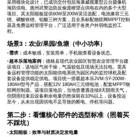
采用模块化设计，已成功交付包括海康威视重型云台摄像机
海防供电、惠州武警边防反偷渡瞭望点供电在内的多个大型
60W
200W
项目。其太阳能板提供
至
灵活选配，电池兼容三元
MPPT
锂、磷酸铁锂、铅酸三种方案，且全系标配物联网
控制
器及免费远程管理平台，广泛适用于各类户外弱电监控工
程。
场景
3
：农业
/
果园
/
鱼塘（中小功率）
•
需求
：成本敏感，安装简单，手机能查看设备状态。
•
超本乐落地案例
：德格县现代农业园区智慧农业管理平台建
设项目，该地区气候干燥，气温较低且现场无法拉电。需具
备远程管理功能的太阳能供电系统为园区内的监控球机及配
JVM-SY-200W-
套设备提供稳定供电。项目统一搭载超本乐
180AH
12V 180AH
MPPT
型号产品，搭配
三元锂电池，配套
物
8
联网控制器。该项目落地后，当地曾遭遇连续
天阴雨天气，
10%
但阴雨结束后设备剩余电量仍然保留在
以上，设备投运
至今，从未出现因供电不足导致的断电、停机等问题。
第二步：看懂核心部件的选型标准（照着买
不踩坑）
•
太阳能板：效率与材质决定发电量