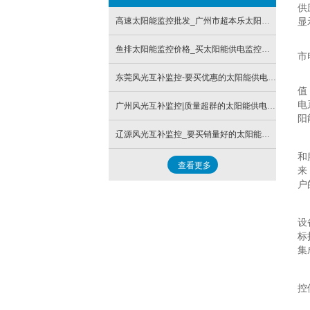
供
高速太阳能监控批发_广州市超本乐太阳能供电监控系统
显
鱼排太阳能监控价格_买太阳能供电监控系统认准广州市超本乐
市
东莞风光互补监控-要买优惠的太阳能供电系统，就来广州市超本乐吧
值
电
广州风光互补监控|质量超群的太阳能供电系统上哪买
阳
辽源风光互补监控_要买销量好的太阳能供电系统就来广州市超本乐
和
查看更多
来
户
设
标
集
控