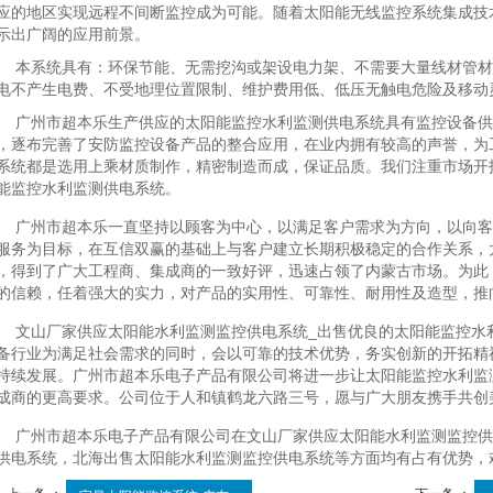
应的地区实现远程不间断监控成为可能。随着太阳能无线监控系统集成技
示出广阔的应用前景。
本系统具有：环保节能、无需挖沟或架设电力架、不需要大量线材管材
电不产生电费、不受地理位置限制、维护费用低、低压无触电危险及移动
广州市超本乐生产供应的太阳能监控水利监测供电系统具有监控设备供
，逐布完善了安防监控设备产品的整合应用，在业内拥有较高的声誉，为
系统都是选用上乘材质制作，精密制造而成，保证品质。我们注重市场开
能监控水利监测供电系统。
广州市超本乐一直坚持以顾客为中心，以满足客户需求为方向，以向客
服务为目标，在互信双赢的基础上与客户建立长期积极稳定的合作关系，
，得到了广大工程商、集成商的一致好评，迅速占领了内蒙古市场。为此
的信赖，任着强大的实力，对产品的实用性、可靠性、耐用性及造型，推
文山厂家供应太阳能水利监测监控供电系统_出售优良的太阳能监控水
备行业为满足社会需求的同时，会以可靠的技术优势，务实创新的开拓精
持续发展。广州市超本乐电子产品有限公司将进一步让太阳能监控水利监
成商的更高要求。公司位于人和镇鹤龙六路三号，愿与广大朋友携手共创
广州市超本乐电子产品有限公司在文山厂家供应太阳能水利监测监控供
供电系统，北海出售太阳能水利监测监控供电系统等方面均有占有优势，