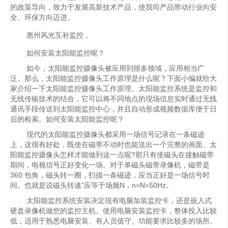
的政策导向，致力于发展高新技术产品，使我司产品带动行业向安
全、环保方向迈进。
惠州风光互补监控，
如何安装太阳能监控呢？
如今，太阳能监控摄像头被应用到很多领域，应用相当广
泛。那么，太阳能监控摄像头工作原理是什么呢？下面小编就给大
家介绍一下太阳能监控摄像头工作原理。太阳能监控系统是监控和
无线传输技术的结合，它可以将不同地点的现场信息实时通过无线
通讯手段传送到太阳能监控中心，并且自动形成视频数据库便于日
后的检索。如何安装太阳能监控呢？
现代的太阳能监控摄像头都采用一场信号记录在一条磁迹
上，这很有好处，既使在磁带不动时也能送出一个完整的画面。太
阳能监控摄像头怎样才能做到这一点呢?那只有使磁头在接触磁带
期间，电视信号正好变化一场。对于单磁头磁带录像机，磁带是
360.包角，磁头转一圈，扫描一条磁迹，应当正好是一场信号时
间。也就是说磁头转速”应等于场频N，n=N=50Hz。
太阳能监控系统安装决定现有电脑加装监控卡，还是嵌入式
硬盘录像机做您的监控主机。使用电脑安装监控卡，整体投入比较
低，适用于熟悉电脑安装、有人员值守、功能要求比较多的场所。