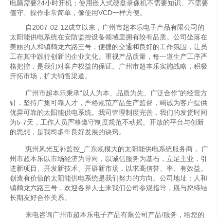
电脑需要24小时开机；使用嵌入式硬盘录像机不需要知识、不需要
值守、操作非常简单，像使用VCD一样方便。
自2007-02-12成立以来，广州市超本乐电子产品有限公司的
太阳能供电系统在安防监控设备领域里拥有较有品质。公司坐落在
美丽的人和镇鹤龙六路三号，便捷的交通和良好的工作氛围，让员
工在其中践行创新的企业文化。重视产品质量，每一道生产工序严
格把控，是我们对客户权益的保证。广州市超本乐实施战略，积极
开拓市场，扩大销售渠道。
广州市超本乐秉承“以人为本、品质为先、广泛合作”的经营方
针，坚持广集可靠人才，严格规范产品生产监督，竭诚为客户提供
优异可靠的太阳能供电系统。我司管理制度完善，我们的发货时间
为5-7天，工作人员严格遵守制度规范不动摇。开放的平台与创新
的思想，是我司多年良好发展的诀窍。
惠州风光互补监控_广东规模大的太阳能供电系统服务商， 广
州市超本乐以市场经济为导向，以诚信服务为基石，立足主业，引
进新项目、开发新技术、开辟新市场，以求高信誉、率、有效益。
创造有价值的太阳能供电系统是我们努力的方向。公司地址：人和
镇鹤龙六路三号，欢迎各界人士来我们公司参观指导，愿与您缔结
长期友好合作关系。
来电咨询广州市超本乐电子产品有限公司产品/服务，给您的