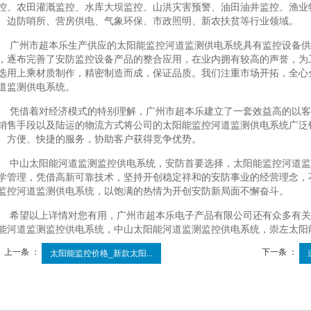
控、农田灌溉监控、水库大坝监控、山洪灾害预警、油田油井监控、渔业
、边防哨所、营房供电、气象环保、市政照明、新农扶贫等行业领域。
广州市超本乐生产供应的太阳能监控河道监测供电系统具有监控设备供
，逐布完善了安防监控设备产品的整合应用，在业内拥有较高的声誉，为
选用上乘材质制作，精密制造而成，保证品质。我们注重市场开拓，全心
道监测供电系统。
凭借着对经济模式的特别理解，广州市超本乐建立了一套效益高的以客
销售手段以及陆运的物流方式将公司的太阳能监控河道监测供电系统广泛
、方便、快捷的服务，协助客户获得竞争优势。
中山太阳能河道监测监控供电系统，安防首要选择，太阳能监控河道监
学管理，凭借高新可靠技术，坚持开创稳定祥和的安防事业的经营理念，
监控河道监测供电系统，以饱满的热情为开创安防新局面不懈奋斗。
希望以上详情对您有用，广州市超本乐电子产品有限公司还有众多有关
能河道监测监控供电系统，中山太阳能河道监测监控供电系统，崇左太阳
上一条 ：
下一条 ：
太阳能监控价格_新款太阳...