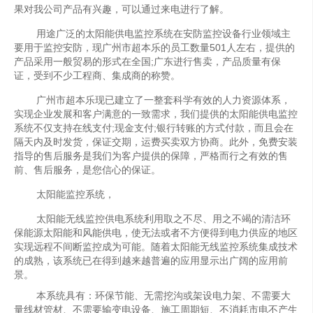
果对我公司产品有兴趣，可以通过来电进行了解。
用途广泛的太阳能供电监控系统在安防监控设备行业领域主
要用于监控安防，现广州市超本乐的员工数量501人左右，提供的
产品采用一般贸易的形式在全国;广东进行售卖，产品质量有保
证，受到不少工程商、集成商的称赞。
广州市超本乐现已建立了一整套科学有效的人力资源体系，
实现企业发展和客户满意的一致需求，我们提供的太阳能供电监控
系统不仅支持在线支付;现金支付;银行转账的方式付款，而且会在
隔天内及时发货，保证交期，运费买卖双方协商。此外，免费安装
指导的售后服务是我们为客户提供的保障，严格而行之有效的售
前、售后服务，是您信心的保证。
太阳能监控系统，
太阳能无线监控供电系统利用取之不尽、用之不竭的清洁环
保能源太阳能和风能供电，使无法或者不方便得到电力供应的地区
实现远程不间断监控成为可能。随着太阳能无线监控系统集成技术
的成熟，该系统已在得到越来越普遍的应用显示出广阔的应用前
景。
本系统具有：环保节能、无需挖沟或架设电力架、不需要大
量线材管材、不需要输变电设备、施工周期短、不消耗市电不产生