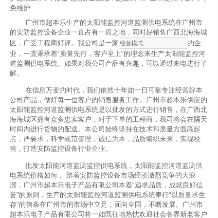
免维护
广州市超本乐生产的太阳能监控河道监测供电系统在广州市
的安防监控设备企业一直占有一席之地，同时好销售广西北海海城
区，广受工程商好评。我公司是一家
的企
业，一直秉承着“质量先行，客户至上”的理念来生产太阳能监控河
道监测供电系统。如果对我公司产品有兴趣，可以通过来电进行了
解。
在信息万变的时代，我们依然十年如一日可靠专注经营好本
公司产品，做好每一位客户的销售服务工作。广州市超本乐供应的
太阳能监控河道监测供电系统是以批发的方式进行销售，在广西北
海海城区拥有众多忠实客户，对于下单的工程商，我司将会在隔天
时间内进行货物的配送。本公司始终坚持在技术和质量方面高起
点，严要求，科学规范管理，诚信为本，品质编织未来，实现经
营，打造安防监控设备行业企业。
批发太阳能河道监测监控供电系统，太阳能监控河道监测供
电系统价格如何， 踏着安防监控设备市场经济激烈竞争的大浪
潮，广州市超本乐电子产品有限公司本着“追求品质，成就良好信
誉”的原则，生产的太阳能监控河道监测供电系统奉行“以质量求生
存”的信条在广州市的市场中立足，面向全国，不断发展。广州市
超本乐电子产品有限公司将一如既往地热忱欢迎社会各界新老客户